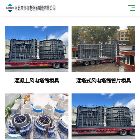
混凝土风电塔筒模具
混塔式风电塔筒管片模具