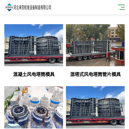
混凝土风电塔筒模具
混塔式风电塔筒管片模具