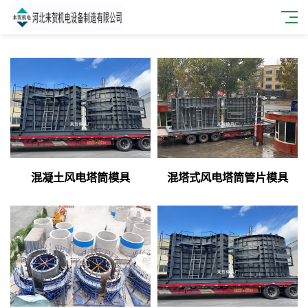
混凝土风电塔筒模具
混塔式风电塔筒管片模具